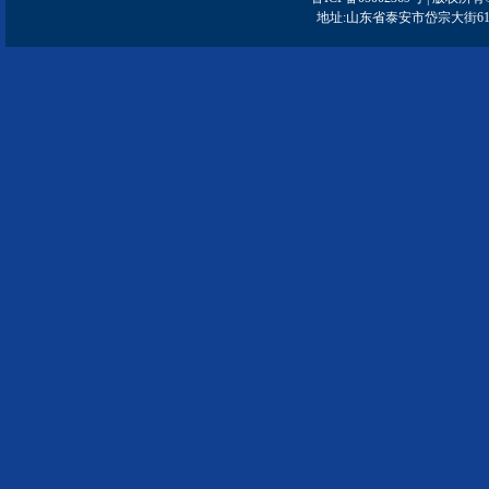
地址:山东省泰安市岱宗大街61号 | 邮编: