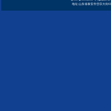
地址:山东省泰安市岱宗大街61号 | 邮编: